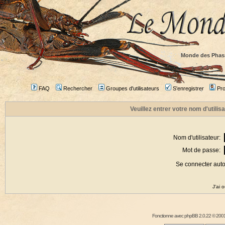
Monde des Phas
FAQ
Rechercher
Groupes d'utilisateurs
S'enregistrer
Prof
Veuillez entrer votre nom d'utili
Nom d'utilisateur:
Mot de passe:
Se connecter aut
J'ai 
Fonctionne avec
phpBB
2.0.22 © 2001