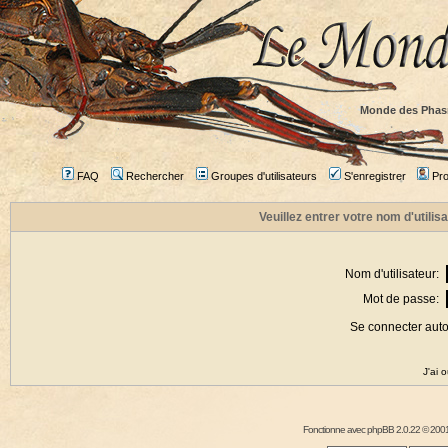
Monde des Phas
FAQ
Rechercher
Groupes d'utilisateurs
S'enregistrer
Prof
Veuillez entrer votre nom d'utili
Nom d'utilisateur:
Mot de passe:
Se connecter aut
J'ai 
Fonctionne avec
phpBB
2.0.22 © 2001