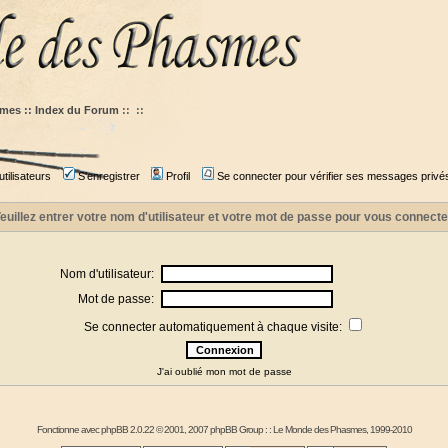
mes :: Index du Forum
::
::
tilisateurs
S'enregistrer
Profil
Se connecter pour vérifier ses messages privé
euillez entrer votre nom d'utilisateur et votre mot de passe pour vous connecte
Nom d'utilisateur:
Mot de passe:
Se connecter automatiquement à chaque visite:
J'ai oublié mon mot de passe
Fonctionne avec
phpBB
2.0.22 © 2001, 2007 phpBB Group : :
Le Monde des Phasmes
, 1999-2010