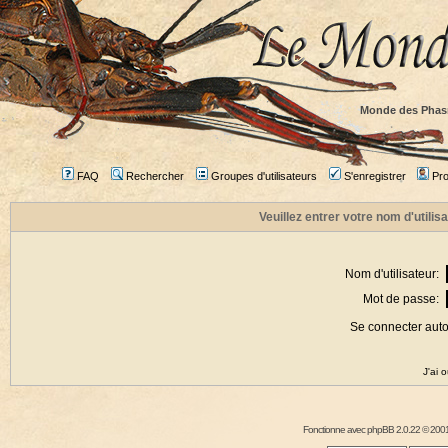
Monde des Phas
FAQ
Rechercher
Groupes d'utilisateurs
S'enregistrer
Prof
Veuillez entrer votre nom d'utili
Nom d'utilisateur:
Mot de passe:
Se connecter aut
J'ai 
Fonctionne avec
phpBB
2.0.22 © 2001