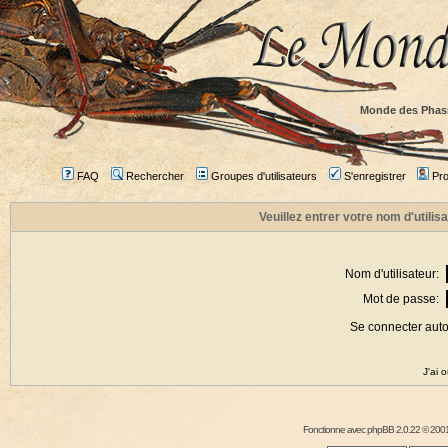
Monde des Phas
FAQ
Rechercher
Groupes d'utilisateurs
S'enregistrer
Prof
Veuillez entrer votre nom d'utili
Nom d'utilisateur:
Mot de passe:
Se connecter aut
J'ai 
Fonctionne avec
phpBB
2.0.22 © 2001