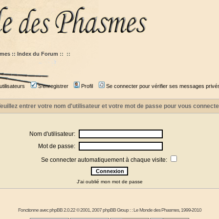
mes :: Index du Forum
::
::
tilisateurs
S'enregistrer
Profil
Se connecter pour vérifier ses messages privé
euillez entrer votre nom d'utilisateur et votre mot de passe pour vous connecte
Nom d'utilisateur:
Mot de passe:
Se connecter automatiquement à chaque visite:
J'ai oublié mon mot de passe
Fonctionne avec
phpBB
2.0.22 © 2001, 2007 phpBB Group : :
Le Monde des Phasmes
, 1999-2010