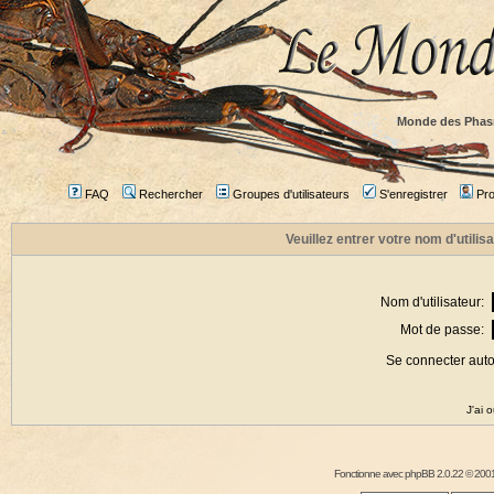
Monde des Phas
FAQ
Rechercher
Groupes d'utilisateurs
S'enregistrer
Prof
Veuillez entrer votre nom d'utili
Nom d'utilisateur:
Mot de passe:
Se connecter aut
J'ai 
Fonctionne avec
phpBB
2.0.22 © 2001