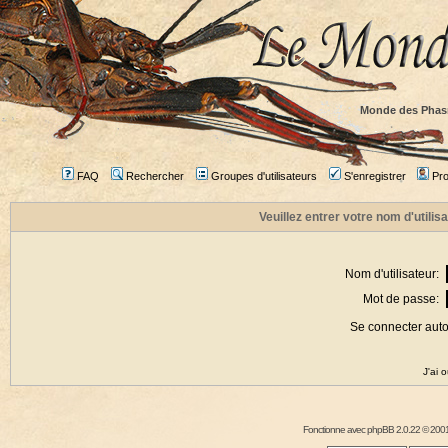
Monde des Phas
FAQ
Rechercher
Groupes d'utilisateurs
S'enregistrer
Prof
Veuillez entrer votre nom d'utili
Nom d'utilisateur:
Mot de passe:
Se connecter aut
J'ai 
Fonctionne avec
phpBB
2.0.22 © 2001