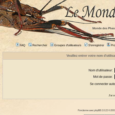
Monde des Phas
FAQ
Rechercher
Groupes d'utilisateurs
S'enregistrer
Prof
Veuillez entrer votre nom d'utili
Nom d'utilisateur:
Mot de passe:
Se connecter aut
J'ai 
Fonctionne avec
phpBB
2.0.22 © 2001