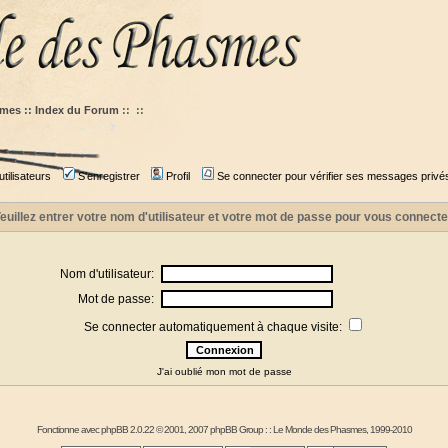
mes :: Index du Forum
::
::
tilisateurs
S'enregistrer
Profil
Se connecter pour vérifier ses messages privé
euillez entrer votre nom d'utilisateur et votre mot de passe pour vous connecte
Nom d'utilisateur:
Mot de passe:
Se connecter automatiquement à chaque visite:
J'ai oublié mon mot de passe
Fonctionne avec
phpBB
2.0.22 © 2001, 2007 phpBB Group : :
Le Monde des Phasmes
, 1999-2010