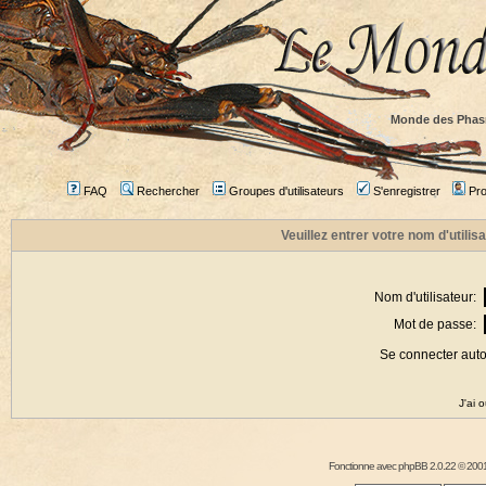
Monde des Phas
FAQ
Rechercher
Groupes d'utilisateurs
S'enregistrer
Prof
Veuillez entrer votre nom d'utili
Nom d'utilisateur:
Mot de passe:
Se connecter aut
J'ai 
Fonctionne avec
phpBB
2.0.22 © 2001