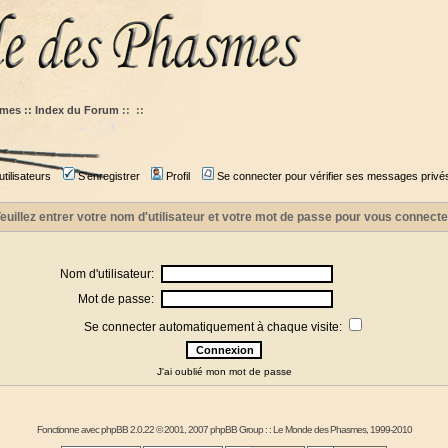
mes :: Index du Forum
::
::
tilisateurs
S'enregistrer
Profil
Se connecter pour vérifier ses messages privé
euillez entrer votre nom d'utilisateur et votre mot de passe pour vous connecte
Nom d'utilisateur:
Mot de passe:
Se connecter automatiquement à chaque visite:
J'ai oublié mon mot de passe
Fonctionne avec
phpBB
2.0.22 © 2001, 2007 phpBB Group : :
Le Monde des Phasmes
, 1999-2010