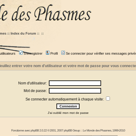
mes :: Index du Forum
::
::
tilisateurs
S'enregistrer
Profil
Se connecter pour vérifier ses messages privé
euillez entrer votre nom d'utilisateur et votre mot de passe pour vous connecte
Nom d'utilisateur:
Mot de passe:
Se connecter automatiquement à chaque visite:
J'ai oublié mon mot de passe
Fonctionne avec
phpBB
2.0.22 © 2001, 2007 phpBB Group : :
Le Monde des Phasmes
, 1999-2010