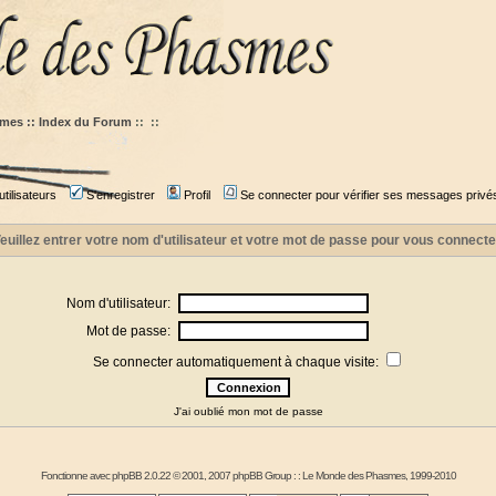
mes :: Index du Forum
::
::
tilisateurs
S'enregistrer
Profil
Se connecter pour vérifier ses messages privé
euillez entrer votre nom d'utilisateur et votre mot de passe pour vous connecte
Nom d'utilisateur:
Mot de passe:
Se connecter automatiquement à chaque visite:
J'ai oublié mon mot de passe
Fonctionne avec
phpBB
2.0.22 © 2001, 2007 phpBB Group : :
Le Monde des Phasmes
, 1999-2010