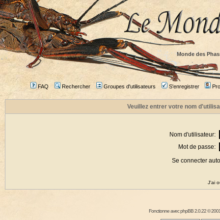
Monde des Phas
FAQ
Rechercher
Groupes d'utilisateurs
S'enregistrer
Prof
Veuillez entrer votre nom d'utili
Nom d'utilisateur:
Mot de passe:
Se connecter aut
J'ai 
Fonctionne avec
phpBB
2.0.22 © 2001