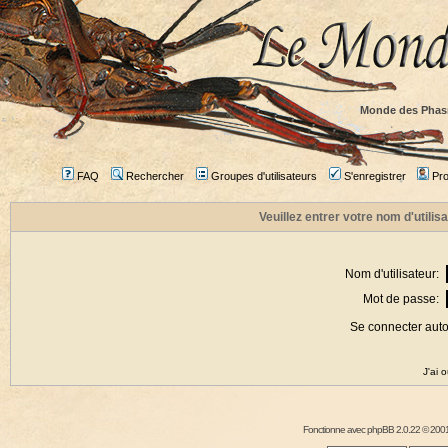
Monde des Phas
FAQ
Rechercher
Groupes d'utilisateurs
S'enregistrer
Prof
Veuillez entrer votre nom d'utili
Nom d'utilisateur:
Mot de passe:
Se connecter aut
J'ai 
Fonctionne avec
phpBB
2.0.22 © 2001