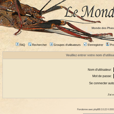
Monde des Phas
FAQ
Rechercher
Groupes d'utilisateurs
S'enregistrer
Prof
Veuillez entrer votre nom d'utili
Nom d'utilisateur:
Mot de passe:
Se connecter aut
J'ai 
Fonctionne avec
phpBB
2.0.22 © 2001