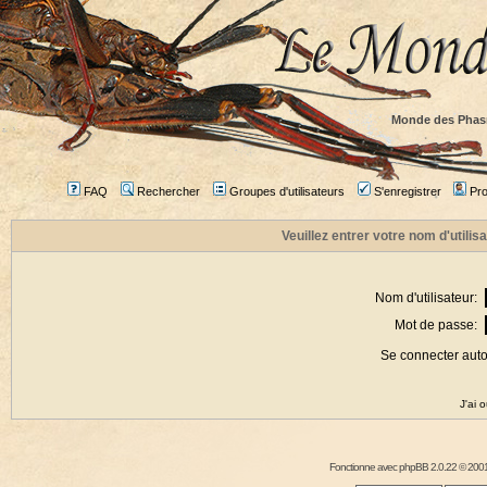
Monde des Phas
FAQ
Rechercher
Groupes d'utilisateurs
S'enregistrer
Prof
Veuillez entrer votre nom d'utili
Nom d'utilisateur:
Mot de passe:
Se connecter aut
J'ai 
Fonctionne avec
phpBB
2.0.22 © 2001