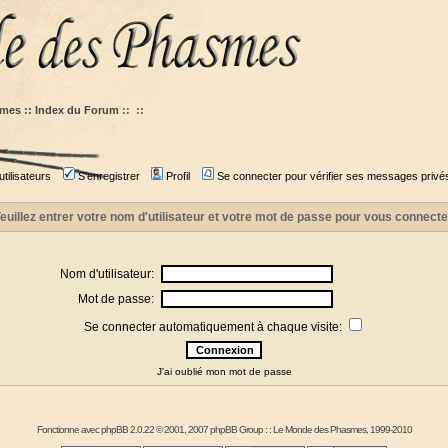
mes :: Index du Forum
::
::
tilisateurs
S'enregistrer
Profil
Se connecter pour vérifier ses messages privé
euillez entrer votre nom d'utilisateur et votre mot de passe pour vous connecte
Nom d'utilisateur:
Mot de passe:
Se connecter automatiquement à chaque visite:
J'ai oublié mon mot de passe
Fonctionne avec
phpBB
2.0.22 © 2001, 2007 phpBB Group : :
Le Monde des Phasmes
, 1999-2010