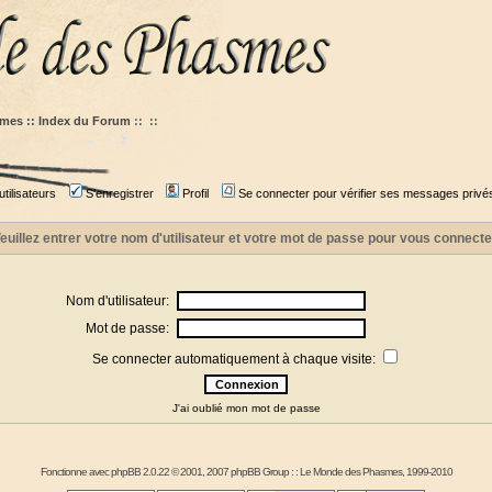
mes :: Index du Forum
::
::
tilisateurs
S'enregistrer
Profil
Se connecter pour vérifier ses messages privé
euillez entrer votre nom d'utilisateur et votre mot de passe pour vous connecte
Nom d'utilisateur:
Mot de passe:
Se connecter automatiquement à chaque visite:
J'ai oublié mon mot de passe
Fonctionne avec
phpBB
2.0.22 © 2001, 2007 phpBB Group : :
Le Monde des Phasmes
, 1999-2010