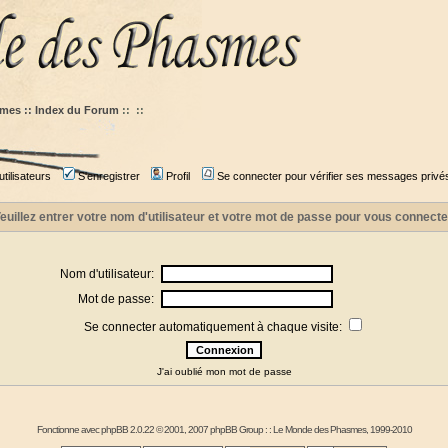
mes :: Index du Forum
::
::
tilisateurs
S'enregistrer
Profil
Se connecter pour vérifier ses messages privé
euillez entrer votre nom d'utilisateur et votre mot de passe pour vous connecte
Nom d'utilisateur:
Mot de passe:
Se connecter automatiquement à chaque visite:
J'ai oublié mon mot de passe
Fonctionne avec
phpBB
2.0.22 © 2001, 2007 phpBB Group : :
Le Monde des Phasmes
, 1999-2010