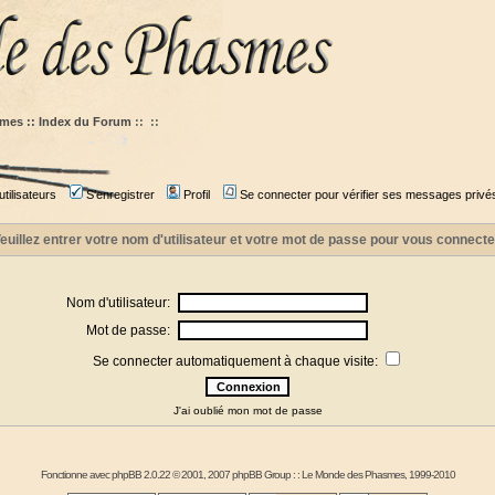
mes :: Index du Forum
::
::
tilisateurs
S'enregistrer
Profil
Se connecter pour vérifier ses messages privé
euillez entrer votre nom d'utilisateur et votre mot de passe pour vous connecte
Nom d'utilisateur:
Mot de passe:
Se connecter automatiquement à chaque visite:
J'ai oublié mon mot de passe
Fonctionne avec
phpBB
2.0.22 © 2001, 2007 phpBB Group : :
Le Monde des Phasmes
, 1999-2010