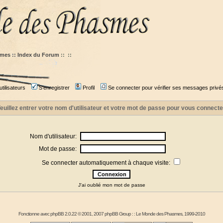
mes :: Index du Forum
::
::
tilisateurs
S'enregistrer
Profil
Se connecter pour vérifier ses messages privé
euillez entrer votre nom d'utilisateur et votre mot de passe pour vous connecte
Nom d'utilisateur:
Mot de passe:
Se connecter automatiquement à chaque visite:
J'ai oublié mon mot de passe
Fonctionne avec
phpBB
2.0.22 © 2001, 2007 phpBB Group : :
Le Monde des Phasmes
, 1999-2010