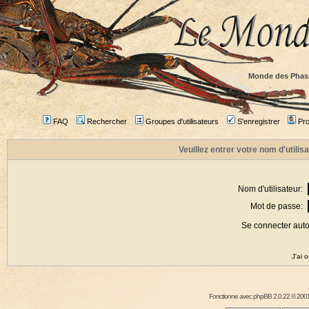
Monde des Phas
FAQ
Rechercher
Groupes d'utilisateurs
S'enregistrer
Prof
Veuillez entrer votre nom d'utili
Nom d'utilisateur:
Mot de passe:
Se connecter aut
J'ai 
Fonctionne avec
phpBB
2.0.22 © 2001