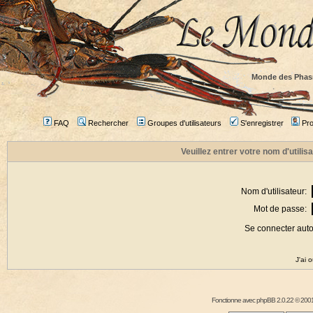
Monde des Phas
FAQ
Rechercher
Groupes d'utilisateurs
S'enregistrer
Prof
Veuillez entrer votre nom d'utili
Nom d'utilisateur:
Mot de passe:
Se connecter aut
J'ai 
Fonctionne avec
phpBB
2.0.22 © 2001