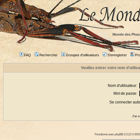
Monde des Phas
FAQ
Rechercher
Groupes d'utilisateurs
S'enregistrer
Prof
Veuillez entrer votre nom d'utili
Nom d'utilisateur:
Mot de passe:
Se connecter aut
J'ai 
Fonctionne avec
phpBB
2.0.22 © 2001