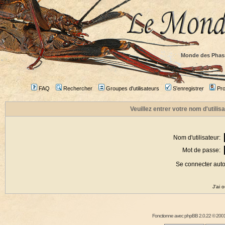
Monde des Phas
FAQ
Rechercher
Groupes d'utilisateurs
S'enregistrer
Prof
Veuillez entrer votre nom d'utili
Nom d'utilisateur:
Mot de passe:
Se connecter aut
J'ai 
Fonctionne avec
phpBB
2.0.22 © 2001