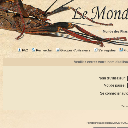
Monde des Phas
FAQ
Rechercher
Groupes d'utilisateurs
S'enregistrer
Prof
Veuillez entrer votre nom d'utili
Nom d'utilisateur:
Mot de passe:
Se connecter aut
J'ai 
Fonctionne avec
phpBB
2.0.22 © 2001