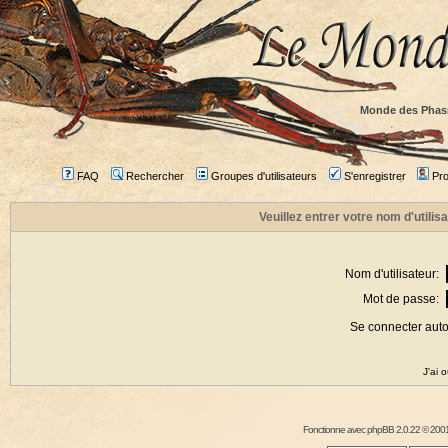
Monde des Phas
FAQ
Rechercher
Groupes d'utilisateurs
S'enregistrer
Prof
Veuillez entrer votre nom d'utili
Nom d'utilisateur:
Mot de passe:
Se connecter aut
J'ai 
Fonctionne avec
phpBB
2.0.22 © 2001