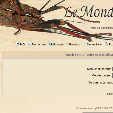
Monde des Phas
FAQ
Rechercher
Groupes d'utilisateurs
S'enregistrer
Prof
Veuillez entrer votre nom d'utili
Nom d'utilisateur:
Mot de passe:
Se connecter aut
J'ai 
Fonctionne avec
phpBB
2.0.22 © 2001