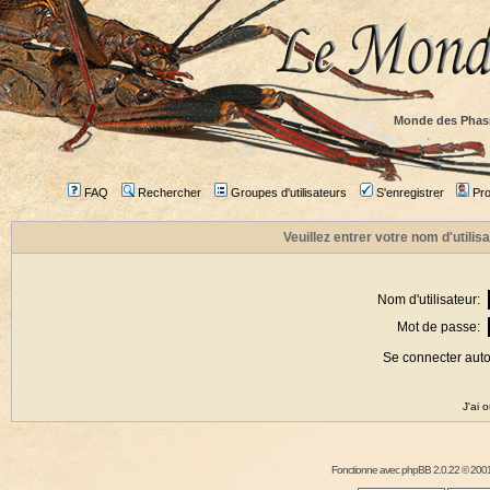
Monde des Phas
FAQ
Rechercher
Groupes d'utilisateurs
S'enregistrer
Prof
Veuillez entrer votre nom d'utili
Nom d'utilisateur:
Mot de passe:
Se connecter aut
J'ai 
Fonctionne avec
phpBB
2.0.22 © 2001