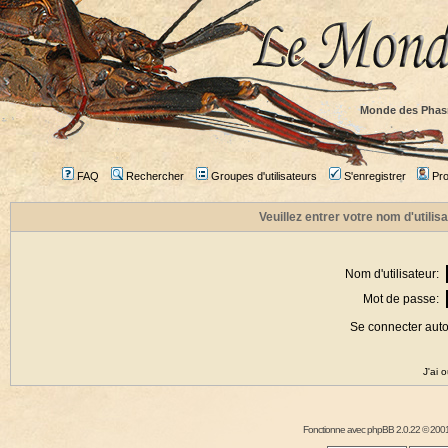
Monde des Phas
FAQ
Rechercher
Groupes d'utilisateurs
S'enregistrer
Prof
Veuillez entrer votre nom d'utili
Nom d'utilisateur:
Mot de passe:
Se connecter aut
J'ai 
Fonctionne avec
phpBB
2.0.22 © 2001