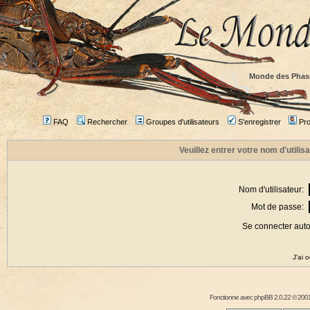
Monde des Phas
FAQ
Rechercher
Groupes d'utilisateurs
S'enregistrer
Prof
Veuillez entrer votre nom d'utili
Nom d'utilisateur:
Mot de passe:
Se connecter aut
J'ai 
Fonctionne avec
phpBB
2.0.22 © 2001