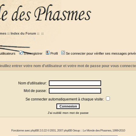
mes :: Index du Forum
::
::
tilisateurs
S'enregistrer
Profil
Se connecter pour vérifier ses messages privé
euillez entrer votre nom d'utilisateur et votre mot de passe pour vous connecte
Nom d'utilisateur:
Mot de passe:
Se connecter automatiquement à chaque visite:
J'ai oublié mon mot de passe
Fonctionne avec
phpBB
2.0.22 © 2001, 2007 phpBB Group : :
Le Monde des Phasmes
, 1999-2010