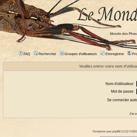
Monde des Phas
FAQ
Rechercher
Groupes d'utilisateurs
S'enregistrer
Prof
Veuillez entrer votre nom d'utili
Nom d'utilisateur:
Mot de passe:
Se connecter aut
J'ai 
Fonctionne avec
phpBB
2.0.22 © 2001