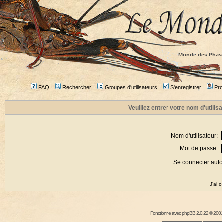
Monde des Phas
FAQ
Rechercher
Groupes d'utilisateurs
S'enregistrer
Prof
Veuillez entrer votre nom d'utili
Nom d'utilisateur:
Mot de passe:
Se connecter aut
J'ai 
Fonctionne avec
phpBB
2.0.22 © 2001