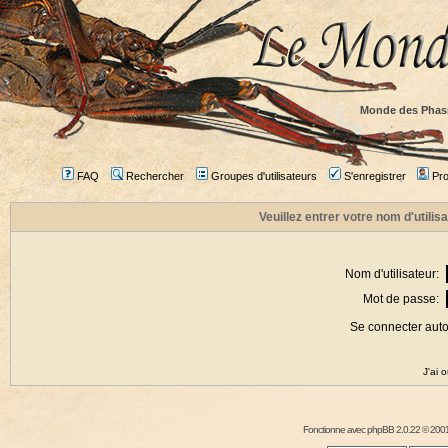
Monde des Phas
FAQ
Rechercher
Groupes d'utilisateurs
S'enregistrer
Prof
Veuillez entrer votre nom d'utili
Nom d'utilisateur:
Mot de passe:
Se connecter aut
J'ai 
Fonctionne avec
phpBB
2.0.22 © 2001