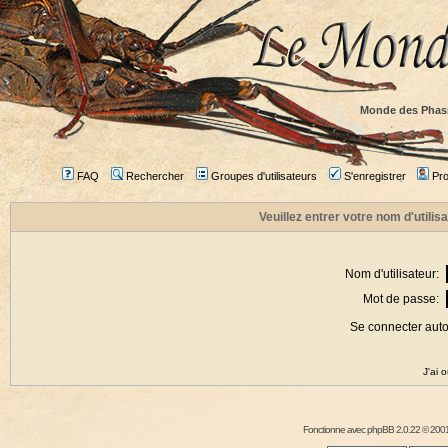
Monde des Phas
FAQ
Rechercher
Groupes d'utilisateurs
S'enregistrer
Prof
Veuillez entrer votre nom d'utili
Nom d'utilisateur:
Mot de passe:
Se connecter aut
J'ai 
Fonctionne avec
phpBB
2.0.22 © 2001