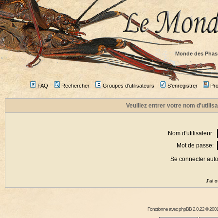
Monde des Phas
FAQ
Rechercher
Groupes d'utilisateurs
S'enregistrer
Prof
Veuillez entrer votre nom d'utili
Nom d'utilisateur:
Mot de passe:
Se connecter aut
J'ai 
Fonctionne avec
phpBB
2.0.22 © 2001