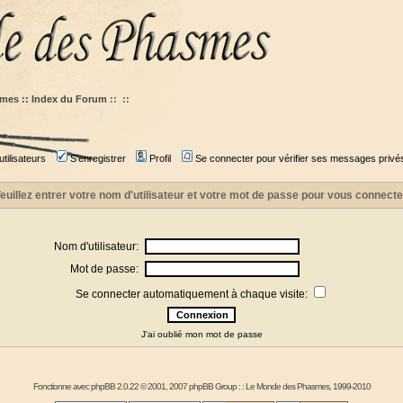
mes :: Index du Forum
::
::
tilisateurs
S'enregistrer
Profil
Se connecter pour vérifier ses messages privé
euillez entrer votre nom d'utilisateur et votre mot de passe pour vous connecte
Nom d'utilisateur:
Mot de passe:
Se connecter automatiquement à chaque visite:
J'ai oublié mon mot de passe
Fonctionne avec
phpBB
2.0.22 © 2001, 2007 phpBB Group : :
Le Monde des Phasmes
, 1999-2010