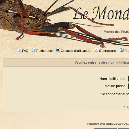
Monde des Phas
FAQ
Rechercher
Groupes d'utilisateurs
S'enregistrer
Prof
Veuillez entrer votre nom d'utili
Nom d'utilisateur:
Mot de passe:
Se connecter aut
J'ai 
Fonctionne avec
phpBB
2.0.22 © 2001