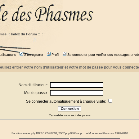
mes :: Index du Forum
::
::
tilisateurs
S'enregistrer
Profil
Se connecter pour vérifier ses messages privé
euillez entrer votre nom d'utilisateur et votre mot de passe pour vous connecte
Nom d'utilisateur:
Mot de passe:
Se connecter automatiquement à chaque visite:
J'ai oublié mon mot de passe
Fonctionne avec
phpBB
2.0.22 © 2001, 2007 phpBB Group : :
Le Monde des Phasmes
, 1999-2010