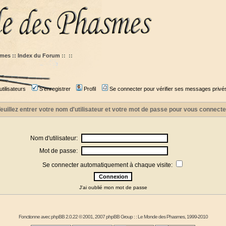
mes :: Index du Forum
::
::
tilisateurs
S'enregistrer
Profil
Se connecter pour vérifier ses messages privé
euillez entrer votre nom d'utilisateur et votre mot de passe pour vous connecte
Nom d'utilisateur:
Mot de passe:
Se connecter automatiquement à chaque visite:
J'ai oublié mon mot de passe
Fonctionne avec
phpBB
2.0.22 © 2001, 2007 phpBB Group : :
Le Monde des Phasmes
, 1999-2010