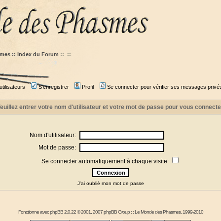
mes :: Index du Forum
::
::
tilisateurs
S'enregistrer
Profil
Se connecter pour vérifier ses messages privé
euillez entrer votre nom d'utilisateur et votre mot de passe pour vous connecte
Nom d'utilisateur:
Mot de passe:
Se connecter automatiquement à chaque visite:
J'ai oublié mon mot de passe
Fonctionne avec
phpBB
2.0.22 © 2001, 2007 phpBB Group : :
Le Monde des Phasmes
, 1999-2010