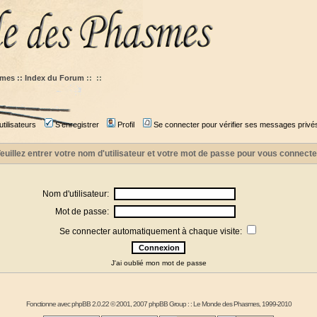
mes :: Index du Forum
::
::
tilisateurs
S'enregistrer
Profil
Se connecter pour vérifier ses messages privé
euillez entrer votre nom d'utilisateur et votre mot de passe pour vous connecte
Nom d'utilisateur:
Mot de passe:
Se connecter automatiquement à chaque visite:
J'ai oublié mon mot de passe
Fonctionne avec
phpBB
2.0.22 © 2001, 2007 phpBB Group : :
Le Monde des Phasmes
, 1999-2010