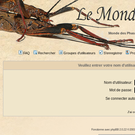
Monde des Phas
FAQ
Rechercher
Groupes d'utilisateurs
S'enregistrer
Prof
Veuillez entrer votre nom d'utili
Nom d'utilisateur:
Mot de passe:
Se connecter aut
J'ai 
Fonctionne avec
phpBB
2.0.22 © 2001