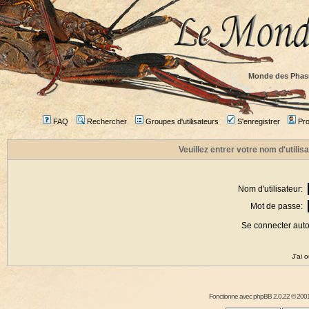
Monde des Phas
FAQ
Rechercher
Groupes d'utilisateurs
S'enregistrer
Prof
Veuillez entrer votre nom d'utili
Nom d'utilisateur:
Mot de passe:
Se connecter aut
J'ai 
Fonctionne avec
phpBB
2.0.22 © 2001