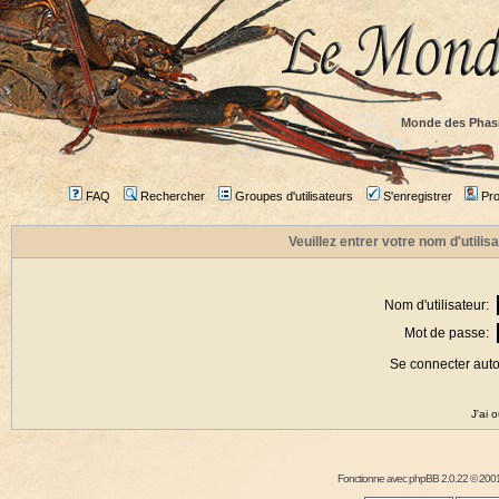
Monde des Phas
FAQ
Rechercher
Groupes d'utilisateurs
S'enregistrer
Prof
Veuillez entrer votre nom d'utili
Nom d'utilisateur:
Mot de passe:
Se connecter aut
J'ai 
Fonctionne avec
phpBB
2.0.22 © 2001