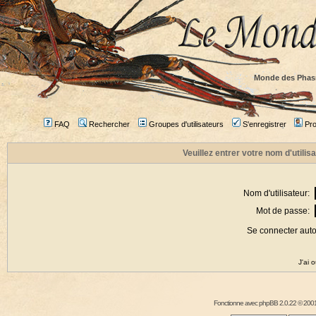
Monde des Phas
FAQ
Rechercher
Groupes d'utilisateurs
S'enregistrer
Prof
Veuillez entrer votre nom d'utili
Nom d'utilisateur:
Mot de passe:
Se connecter aut
J'ai 
Fonctionne avec
phpBB
2.0.22 © 2001