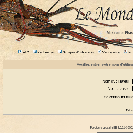
Monde des Phas
FAQ
Rechercher
Groupes d'utilisateurs
S'enregistrer
Prof
Veuillez entrer votre nom d'utili
Nom d'utilisateur:
Mot de passe:
Se connecter aut
J'ai 
Fonctionne avec
phpBB
2.0.22 © 2001